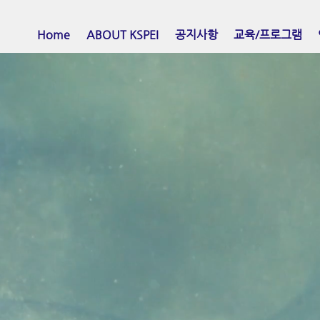
Home
ABOUT KSPEI
공지사항
교육/프로그램
sorimotor psychotherapy Institute 인증 공
신체심리치료
a Somatic Psychotherapy Education Ins