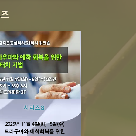
즈​
시리즈3
2025년 11월 4일(화)~5일(수)
트라우마와 애착회복을 위한