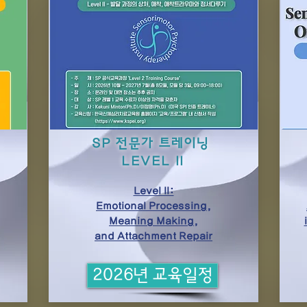
SP 전문가 트레이닝
LEVEL II
Level II:
Emotional Processing,
Meaning Making,
and Attachment Repair
2026년 교육일정