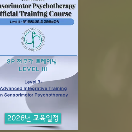
SP 전문가 트레이닝
LEVEL III
Level 3:
Advanced Integrative Training
in Sensorimotor Psychotherapy
2026년 교육일정