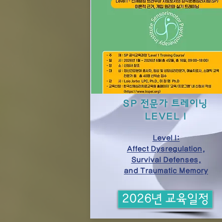
SP 전문가 트레이닝
LEVEL I
Level I:
Affect Dysregulation,
Survival Defenses,
and Traumatic Memory
2026년 교육일정