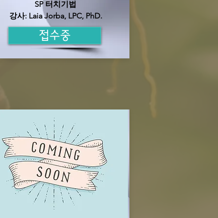
SP 터치기법
​강사: Laia Jorba, LPC, PhD.
접수중