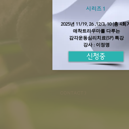
시리즈1
2025년 11/19, 26 ,
12/3, 10 (총 4회
애착트라우마를 다루는
감각운동심리치료(SP) 특강
​강사 : 이정명
신청중
CONTACT >